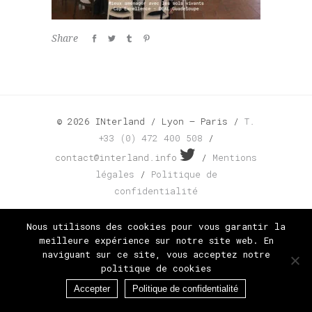
Share
© 2026 INterland / Lyon – Paris /
T.
+33 (0) 472 400 508
/
contact@interland.info
/
Mentions
légales
/
Politique de
confidentialité
Nous utilisons des cookies pour vous garantir la
meilleure expérience sur notre site web. En
naviguant sur ce site, vous acceptez notre
politique de cookies
Accepter
Politique de confidentialité